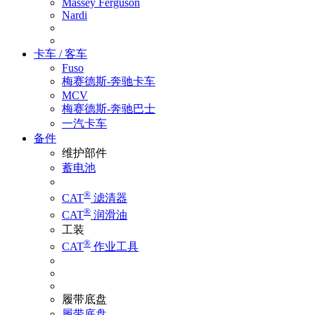
Massey Ferguson
Nardi
卡车 / 客车
Fuso
梅赛德斯-奔驰卡车
MCV
梅赛德斯-奔驰巴士
一汽卡车
备件
维护部件
蓄电池
®
CAT
滤清器
®
CAT
润滑油
工装
®
CAT
作业工具
履带底盘
履带底盘