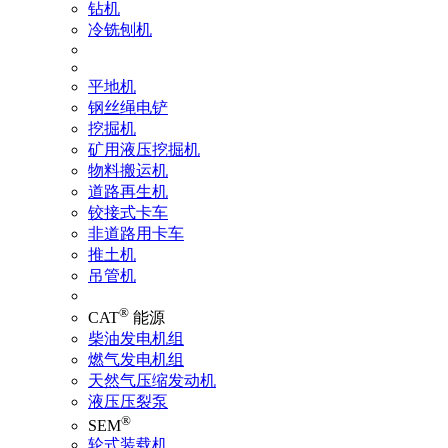
钻机
冷铣刨机
平地机
钢丝绳电铲
挖掘机
矿用液压挖掘机
物料搬运机
道路再生机
铰接式卡车
非道路用卡车
推土机
吊管机
®
CAT
能源
柴油发电机组
燃气发电机组
天然气压缩发动机
液压压裂泵
®
SEM
轮式装载机