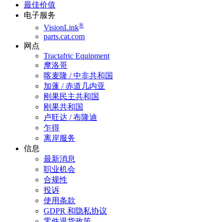
最佳价值
电子服务
®
VisionLink
parts.cat.com
网点
Tractafric Equipment
摩洛哥
喀麦隆 / 中非共和国
加蓬 / 赤道几内亚
刚果民主共和国
刚果共和国
卢旺达 / 布隆迪
乍得
离岸服务
信息
最新消息
职业机会
合规性
投诉
使用条款
GDPR 和隐私协议
零件退货政策