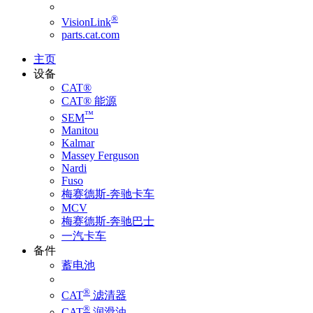
®
VisionLink
parts.cat.com
主页
设备
CAT®
CAT® 能源
™
SEM
Manitou
Kalmar
Massey Ferguson
Nardi
Fuso
梅赛德斯-奔驰卡车
MCV
梅赛德斯-奔驰巴士
一汽卡车
备件
蓄电池
®
CAT
滤清器
®
CAT
润滑油