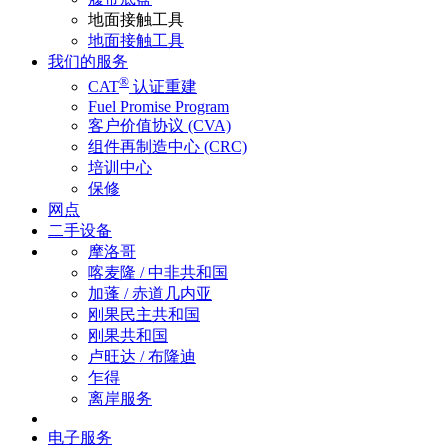
地面接触工具
地面接触工具
我们的服务
®
CAT
认证重建
Fuel Promise Program
客户价值协议 (CVA)
组件再制造中心 (CRC)
培训中心
保修
网点
二手设备
摩洛哥
喀麦隆 / 中非共和国
加蓬 / 赤道几内亚
刚果民主共和国
刚果共和国
卢旺达 / 布隆迪
乍得
离岸服务
电子服务