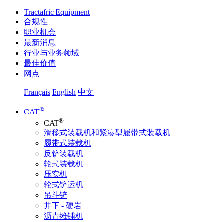
Tractafric Equipment
合规性
职业机会
最新消息
行业与业务领域
最佳价值
网点
Français
English
中文
®
CAT
®
CAT
滑移式装载机和紧凑型履带式装载机
履带式装载机
反铲装载机
轮式装载机
压实机
轮式铲运机
吊斗铲
井下 - 硬岩
沥青摊铺机