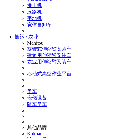
推土机
压路机
平地机
宽体自卸车
搬运 / 农业
Manitou
旋转式伸缩臂叉装车
建筑用伸缩臂叉装车
农业用伸缩臂叉装车
移动式高空作业平台
叉车
仓储设备
随车叉车
其他品牌
Kalmar