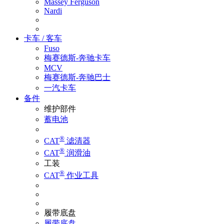
Massey Ferguson
Nardi
卡车 / 客车
Fuso
梅赛德斯-奔驰卡车
MCV
梅赛德斯-奔驰巴士
一汽卡车
备件
维护部件
蓄电池
®
CAT
滤清器
®
CAT
润滑油
工装
®
CAT
作业工具
履带底盘
履带底盘