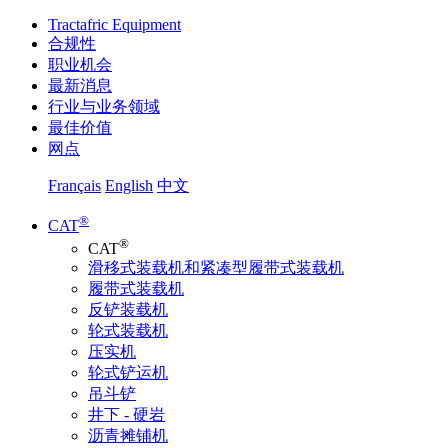
Tractafric Equipment
合规性
职业机会
最新消息
行业与业务领域
最佳价值
网点
Français
English
中文
®
CAT
®
CAT
滑移式装载机和紧凑型履带式装载机
履带式装载机
反铲装载机
轮式装载机
压实机
轮式铲运机
吊斗铲
井下 - 硬岩
沥青摊铺机