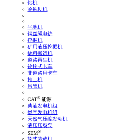
钻机
冷铣刨机
平地机
钢丝绳电铲
挖掘机
矿用液压挖掘机
物料搬运机
道路再生机
铰接式卡车
非道路用卡车
推土机
吊管机
®
CAT
能源
柴油发电机组
燃气发电机组
天然气压缩发动机
液压压裂泵
®
SEM
轮式装载机