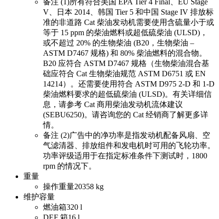
备注 (1)
所有符合美国 EPA Tier 4 Final、EU Stage
V、日本 2014、韩国 Tier 5 和中国 Stage IV 排放标
准的非道路 Cat 柴油发动机需要使用含硫量小于或
等于 15 ppm 的柴油燃料或超低硫柴油 (ULSD)，
或不超过 20% 的生物柴油 (B20，生物柴油 –
ASTM D7467 规格) 和 80% 柴油燃料的混合物。
B20 应符合 ASTM D7467 规格（生物柴油混合基
础应符合 Cat 生物柴油规范 ASTM D6751 或 EN
14214）。还需要使用符合 ASTM D975 2-D 和 1-D
柴油燃料要求的超低硫柴油 (ULSD)。有关详细信
息，请参考 Cat 商用柴油发动机流体建议
(SEBU6250)。请咨询您的 Cat 经销商了解更多详
情。
备注 (2)
广告中的净功率是指发动机配备风扇、空
气滤清器、排放组件和发电机时可用的飞轮功率。
功率评级适用于在指定标准条件下测试时，1800
rpm 的情况下。
重量
操作重量
20358 kg
维护容量
燃油箱
320 l
DEF 箱
16 l