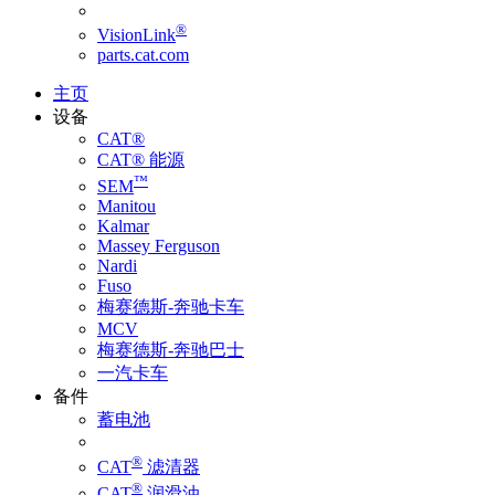
®
VisionLink
parts.cat.com
主页
设备
CAT®
CAT® 能源
™
SEM
Manitou
Kalmar
Massey Ferguson
Nardi
Fuso
梅赛德斯-奔驰卡车
MCV
梅赛德斯-奔驰巴士
一汽卡车
备件
蓄电池
®
CAT
滤清器
®
CAT
润滑油