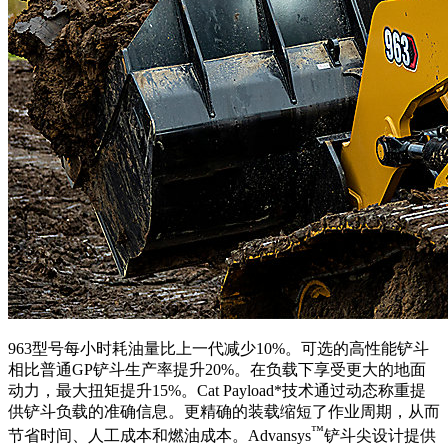
963型号每小时耗油量比上一代减少10%。可选的高性能铲斗
相比普通GP铲斗生产率提升20%。在负载下享受更大的地面
动力，最大扭矩提升15%。Cat Payload*技术通过动态称重提
供铲斗负载的准确信息。更精确的装载缩短了作业周期，从而
™
节省时间、人工成本和燃油成本。Advansys
铲斗尖设计提供