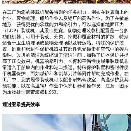
在工厂为您的装载机配备特别的任务能力，例如在软表面上的
作业、废物处理、船舱作业以及钢厂的高温作业。为了在敏感
地形上获得更优的承载能力和牵引力，可以选择低地面压力
（LGP）装载机，其履带更宽。废物处理装载机配置是一台多
功能机器，可用于装载、分类、挖掘和覆盖材料的扩散，特别
适合于卫生填埋场或废物处理场以及转运站。特殊的保护装
置、刮板和密封件保护机器及其部件免受撞击和空气中的碎片
影响。改进的清洁系统缩短了清洁时间，加强了机器保护并提
高了压实效果。机器的牵引力、长臂和平衡性使履带装载机非
常适合于船舱内的作业和港口搬运。特殊保护装置和密封件便
于机器保护，而如煤铲斗和割草刀片等附件帮助完成作业。在
工厂中，您的履带装载机可以配备耐热驾驶室、高温保护及其
他功能，以在高温钢厂作业中保护机器和操作员。注意：图示
为废物处理履带装载机963。
通过登录提高效率