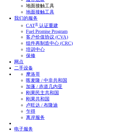
地面接触工具
地面接触工具
我们的服务
®
CAT
认证重建
Fuel Promise Program
客户价值协议 (CVA)
组件再制造中心 (CRC)
培训中心
保修
网点
二手设备
摩洛哥
喀麦隆 / 中非共和国
加蓬 / 赤道几内亚
刚果民主共和国
刚果共和国
卢旺达 / 布隆迪
乍得
离岸服务
电子服务