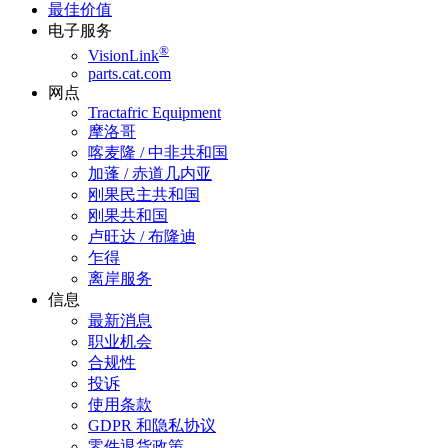
最佳价值
电子服务
®
VisionLink
parts.cat.com
网点
Tractafric Equipment
摩洛哥
喀麦隆 / 中非共和国
加蓬 / 赤道几内亚
刚果民主共和国
刚果共和国
卢旺达 / 布隆迪
乍得
离岸服务
信息
最新消息
职业机会
合规性
投诉
使用条款
GDPR 和隐私协议
零件退货政策