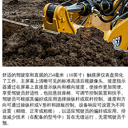
舒适的驾驶室和直观的254毫米（10英寸）触摸屏仪表盘简化
了工作。主屏幕上清晰可见的标准高清后视摄像头。坡度指示
器通过在屏幕上直接显示纵向和横向坡度，使操作更加简便。
享受驾驶员舒适性，包括悬挂座椅、可调节控制装置和扶手。
驾驶员可根据其偏好或应用选择操纵杆或双杆控制。速度和方
向可通过操纵杆或V形杆和踏板控制。设备响应可设置为不同
设置（精细、正常或粗糙），以适应驾驶员的偏好或应用。排
放减少技术（在配备的型号中）旨在无缝运行，无需驾驶员干
预。