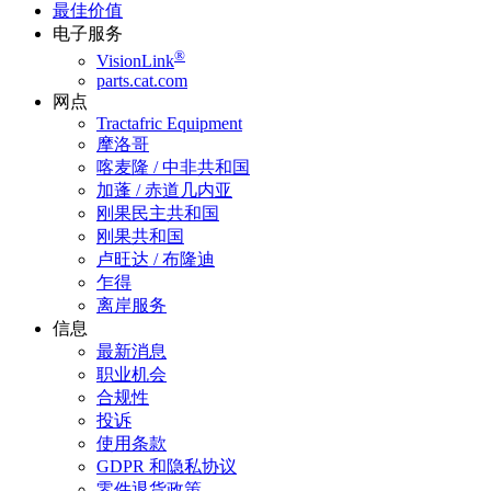
最佳价值
电子服务
®
VisionLink
parts.cat.com
网点
Tractafric Equipment
摩洛哥
喀麦隆 / 中非共和国
加蓬 / 赤道几内亚
刚果民主共和国
刚果共和国
卢旺达 / 布隆迪
乍得
离岸服务
信息
最新消息
职业机会
合规性
投诉
使用条款
GDPR 和隐私协议
零件退货政策