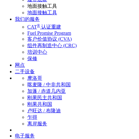
地面接触工具
地面接触工具
我们的服务
®
CAT
认证重建
Fuel Promise Program
客户价值协议 (CVA)
组件再制造中心 (CRC)
培训中心
保修
网点
二手设备
摩洛哥
喀麦隆 / 中非共和国
加蓬 / 赤道几内亚
刚果民主共和国
刚果共和国
卢旺达 / 布隆迪
乍得
离岸服务
电子服务