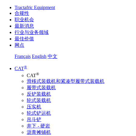
Tractafric Equipment
合规性
职业机会
最新消息
行业与业务领域
最佳价值
网点
Français
English
中文
®
CAT
®
CAT
滑移式装载机和紧凑型履带式装载机
履带式装载机
反铲装载机
轮式装载机
压实机
轮式铲运机
吊斗铲
井下 - 硬岩
沥青摊铺机