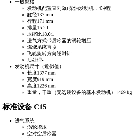
一般规格
发动机配置
直列6缸柴油发动机，4冲程
缸径
137 mm
行程
171 mm
排量
15.2 l
压缩比
18.0:1
进气方式
带后冷器的涡轮增压
燃烧系统
直喷
飞轮旋转方向
逆时针
后处理
-
发动机尺寸（近似值）
长度
1377 mm
宽度
919 mm
高度
1226 mm
重量，干重（无选装设备的基本发动机）
1469 kg
标准设备 C15
进气系统
涡轮增压
空对空后冷器