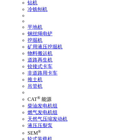
钻机
冷铣刨机
平地机
钢丝绳电铲
挖掘机
矿用液压挖掘机
物料搬运机
道路再生机
铰接式卡车
非道路用卡车
推土机
吊管机
®
CAT
能源
柴油发电机组
燃气发电机组
天然气压缩发动机
液压压裂泵
®
SEM
轮式装载机