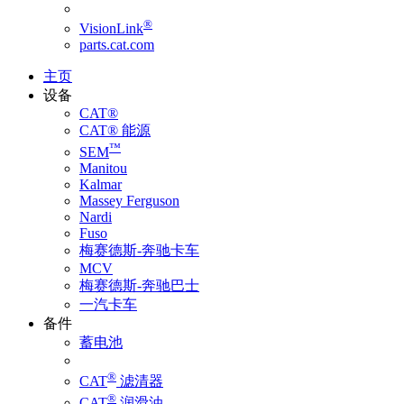
®
VisionLink
parts.cat.com
主页
设备
CAT®
CAT® 能源
™
SEM
Manitou
Kalmar
Massey Ferguson
Nardi
Fuso
梅赛德斯-奔驰卡车
MCV
梅赛德斯-奔驰巴士
一汽卡车
备件
蓄电池
®
CAT
滤清器
®
CAT
润滑油