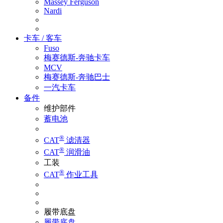
Massey Ferguson
Nardi
卡车 / 客车
Fuso
梅赛德斯-奔驰卡车
MCV
梅赛德斯-奔驰巴士
一汽卡车
备件
维护部件
蓄电池
®
CAT
滤清器
®
CAT
润滑油
工装
®
CAT
作业工具
履带底盘
履带底盘