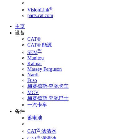
®
VisionLink
parts.cat.com
主页
设备
CAT®
CAT® 能源
™
SEM
Manitou
Kalmar
Massey Ferguson
Nardi
Fuso
梅赛德斯-奔驰卡车
MCV
梅赛德斯-奔驰巴士
一汽卡车
备件
蓄电池
®
CAT
滤清器
®
CAT
润滑油