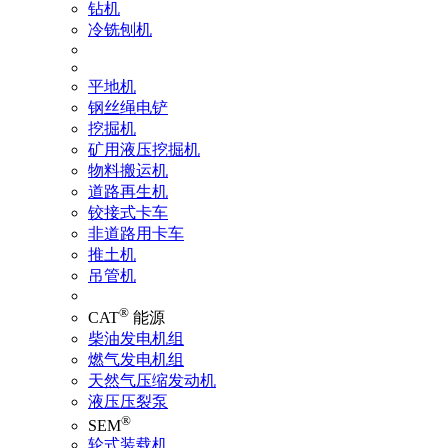
钻机
冷铣刨机
平地机
钢丝绳电铲
挖掘机
矿用液压挖掘机
物料搬运机
道路再生机
铰接式卡车
非道路用卡车
推土机
吊管机
®
CAT
能源
柴油发电机组
燃气发电机组
天然气压缩发动机
液压压裂泵
®
SEM
轮式装载机