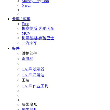
Massey Ferguson
Nardi
卡车 / 客车
Fuso
梅赛德斯-奔驰卡车
MCV
梅赛德斯-奔驰巴士
一汽卡车
备件
维护部件
蓄电池
®
CAT
滤清器
®
CAT
润滑油
工装
®
CAT
作业工具
履带底盘
履带底盘