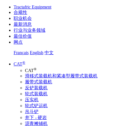
Tractafric Equipment
合规性
职业机会
最新消息
行业与业务领域
最佳价值
网点
Français
English
中文
®
CAT
®
CAT
滑移式装载机和紧凑型履带式装载机
履带式装载机
反铲装载机
轮式装载机
压实机
轮式铲运机
吊斗铲
井下 - 硬岩
沥青摊铺机