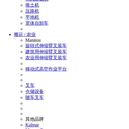
推土机
压路机
平地机
宽体自卸车
搬运 / 农业
Manitou
旋转式伸缩臂叉装车
建筑用伸缩臂叉装车
农业用伸缩臂叉装车
移动式高空作业平台
叉车
仓储设备
随车叉车
其他品牌
Kalmar