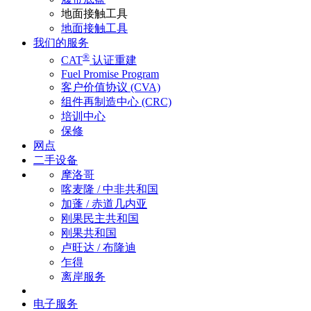
地面接触工具
地面接触工具
我们的服务
®
CAT
认证重建
Fuel Promise Program
客户价值协议 (CVA)
组件再制造中心 (CRC)
培训中心
保修
网点
二手设备
摩洛哥
喀麦隆 / 中非共和国
加蓬 / 赤道几内亚
刚果民主共和国
刚果共和国
卢旺达 / 布隆迪
乍得
离岸服务
电子服务