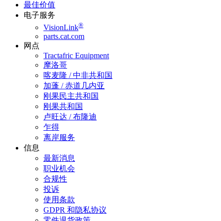
最佳价值
电子服务
®
VisionLink
parts.cat.com
网点
Tractafric Equipment
摩洛哥
喀麦隆 / 中非共和国
加蓬 / 赤道几内亚
刚果民主共和国
刚果共和国
卢旺达 / 布隆迪
乍得
离岸服务
信息
最新消息
职业机会
合规性
投诉
使用条款
GDPR 和隐私协议
零件退货政策