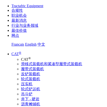
Tractafric Equipment
合规性
职业机会
最新消息
行业与业务领域
最佳价值
网点
Français
English
中文
®
CAT
®
CAT
滑移式装载机和紧凑型履带式装载机
履带式装载机
反铲装载机
轮式装载机
压实机
轮式铲运机
吊斗铲
井下 - 硬岩
沥青摊铺机