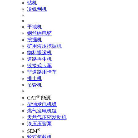
钻机
冷铣刨机
平地机
钢丝绳电铲
挖掘机
矿用液压挖掘机
物料搬运机
道路再生机
铰接式卡车
非道路用卡车
推土机
吊管机
®
CAT
能源
柴油发电机组
燃气发电机组
天然气压缩发动机
液压压裂泵
®
SEM
轮式装载机