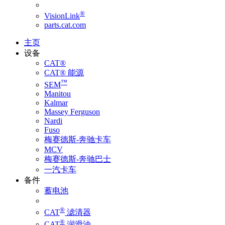
®
VisionLink
parts.cat.com
主页
设备
CAT®
CAT® 能源
™
SEM
Manitou
Kalmar
Massey Ferguson
Nardi
Fuso
梅赛德斯-奔驰卡车
MCV
梅赛德斯-奔驰巴士
一汽卡车
备件
蓄电池
®
CAT
滤清器
®
CAT
润滑油