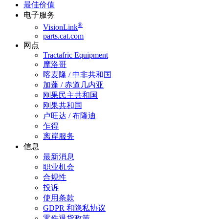
最佳价值
电子服务
®
VisionLink
parts.cat.com
网点
Tractafric Equipment
摩洛哥
喀麦隆 / 中非共和国
加蓬 / 赤道几内亚
刚果民主共和国
刚果共和国
卢旺达 / 布隆迪
乍得
离岸服务
信息
最新消息
职业机会
合规性
投诉
使用条款
GDPR 和隐私协议
零件退货政策