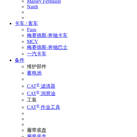
Massey Ferguson
Nardi
卡车 / 客车
Fuso
梅赛德斯-奔驰卡车
MCV
梅赛德斯-奔驰巴士
一汽卡车
备件
维护部件
蓄电池
®
CAT
滤清器
®
CAT
润滑油
工装
®
CAT
作业工具
履带底盘
履带底盘