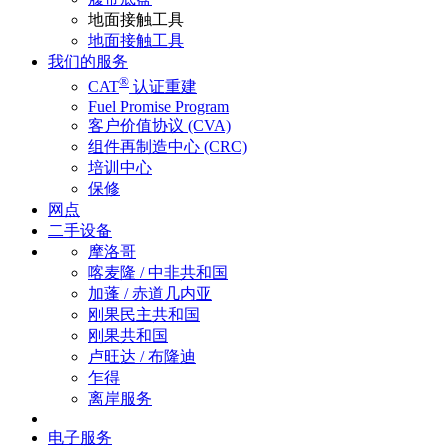
地面接触工具
地面接触工具
我们的服务
®
CAT
认证重建
Fuel Promise Program
客户价值协议 (CVA)
组件再制造中心 (CRC)
培训中心
保修
网点
二手设备
摩洛哥
喀麦隆 / 中非共和国
加蓬 / 赤道几内亚
刚果民主共和国
刚果共和国
卢旺达 / 布隆迪
乍得
离岸服务
电子服务