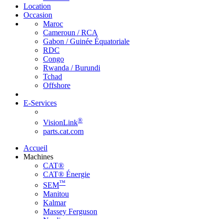
Location
Occasion
Maroc
Cameroun / RCA
Gabon / Guinée Équatoriale
RDC
Congo
Rwanda / Burundi
Tchad
Offshore
E-Services
®
VisionLink
parts.cat.com
Accueil
Machines
CAT®
CAT® Énergie
™
SEM
Manitou
Kalmar
Massey Ferguson