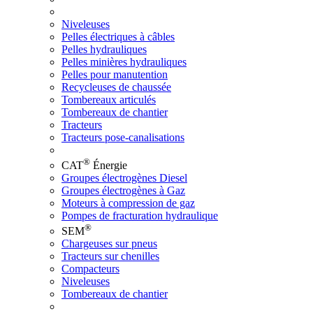
Niveleuses
Pelles électriques à câbles
Pelles hydrauliques
Pelles minières hydrauliques
Pelles pour manutention
Recycleuses de chaussée
Tombereaux articulés
Tombereaux de chantier
Tracteurs
Tracteurs pose-canalisations
®
CAT
Énergie
Groupes électrogènes Diesel
Groupes électrogènes à Gaz
Moteurs à compression de gaz
Pompes de fracturation hydraulique
®
SEM
Chargeuses sur pneus
Tracteurs sur chenilles
Compacteurs
Niveleuses
Tombereaux de chantier