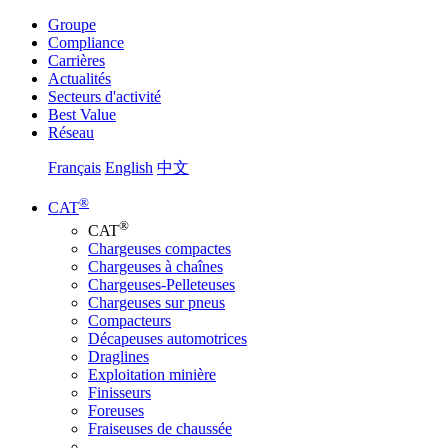
Groupe
Compliance
Carrières
Actualités
Secteurs d'activité
Best Value
Réseau
Français
English
中文
®
CAT
®
CAT
Chargeuses compactes
Chargeuses à chaînes
Chargeuses-Pelleteuses
Chargeuses sur pneus
Compacteurs
Décapeuses automotrices
Draglines
Exploitation minière
Finisseurs
Foreuses
Fraiseuses de chaussée