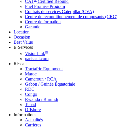
CAT
Certified Rebuild
Fuel Promise Program
Contrats de services Caterpillar (CVA)
Centre de reconditionnement de composants (CRC)
Centre de formation
Garantie
Location
Occasion
Best Value
E-Services
®
VisionLink
parts.cat.com
Réseau
Tractafric Equipment
Maroc
Cameroun / RCA
Gabon / Guinée Équatoriale
RDC
Congo
Rwanda / Burundi
Tchad
Offshore
Informations
Actualités
Carrières