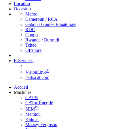
Location
Occasion
Maroc
Cameroun / RCA
Gabon / Guinée Équatoriale
RDC
Congo
Rwanda / Burundi
Tchad
Offshore
E-Services
®
VisionLink
parts.cat.com
Accueil
Machines
CAT®
CAT® Énergie
™
SEM
Manitou
Kalmar
Massey Ferguson