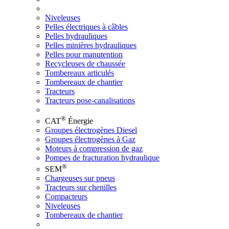
Niveleuses
Pelles électriques à câbles
Pelles hydrauliques
Pelles minières hydrauliques
Pelles pour manutention
Recycleuses de chaussée
Tombereaux articulés
Tombereaux de chantier
Tracteurs
Tracteurs pose-canalisations
®
CAT
Énergie
Groupes électrogènes Diesel
Groupes électrogènes à Gaz
Moteurs à compression de gaz
Pompes de fracturation hydraulique
®
SEM
Chargeuses sur pneus
Tracteurs sur chenilles
Compacteurs
Niveleuses
Tombereaux de chantier