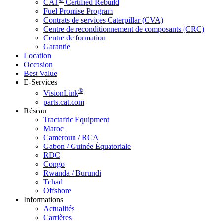
CAT
Certified Rebuild
Fuel Promise Program
Contrats de services Caterpillar (CVA)
Centre de reconditionnement de composants (CRC)
Centre de formation
Garantie
Location
Occasion
Best Value
E-Services
®
VisionLink
parts.cat.com
Réseau
Tractafric Equipment
Maroc
Cameroun / RCA
Gabon / Guinée Équatoriale
RDC
Congo
Rwanda / Burundi
Tchad
Offshore
Informations
Actualités
Carrières