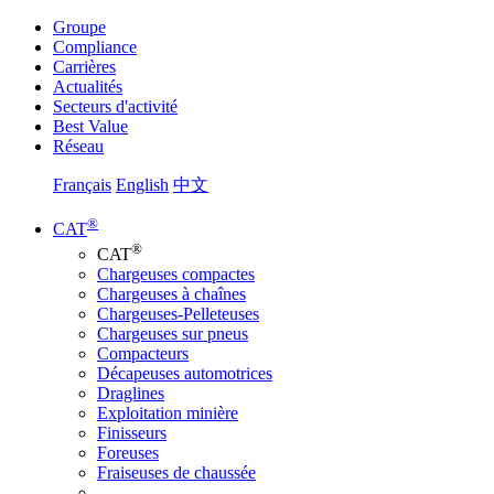
Groupe
Compliance
Carrières
Actualités
Secteurs d'activité
Best Value
Réseau
Français
English
中文
®
CAT
®
CAT
Chargeuses compactes
Chargeuses à chaînes
Chargeuses-Pelleteuses
Chargeuses sur pneus
Compacteurs
Décapeuses automotrices
Draglines
Exploitation minière
Finisseurs
Foreuses
Fraiseuses de chaussée