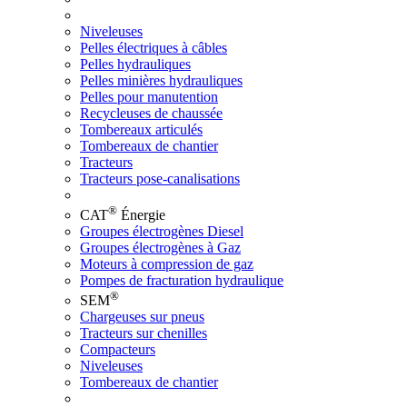
Niveleuses
Pelles électriques à câbles
Pelles hydrauliques
Pelles minières hydrauliques
Pelles pour manutention
Recycleuses de chaussée
Tombereaux articulés
Tombereaux de chantier
Tracteurs
Tracteurs pose-canalisations
®
CAT
Énergie
Groupes électrogènes Diesel
Groupes électrogènes à Gaz
Moteurs à compression de gaz
Pompes de fracturation hydraulique
®
SEM
Chargeuses sur pneus
Tracteurs sur chenilles
Compacteurs
Niveleuses
Tombereaux de chantier