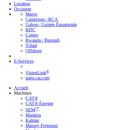
Location
Occasion
Maroc
Cameroun / RCA
Gabon / Guinée Équatoriale
RDC
Congo
Rwanda / Burundi
Tchad
Offshore
E-Services
®
VisionLink
parts.cat.com
Accueil
Machines
CAT®
CAT® Énergie
™
SEM
Manitou
Kalmar
Massey Ferguson