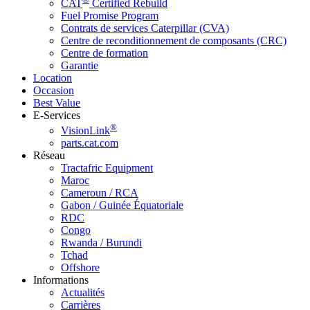
CAT
Certified Rebuild
Fuel Promise Program
Contrats de services Caterpillar (CVA)
Centre de reconditionnement de composants (CRC)
Centre de formation
Garantie
Location
Occasion
Best Value
E-Services
®
VisionLink
parts.cat.com
Réseau
Tractafric Equipment
Maroc
Cameroun / RCA
Gabon / Guinée Équatoriale
RDC
Congo
Rwanda / Burundi
Tchad
Offshore
Informations
Actualités
Carrières