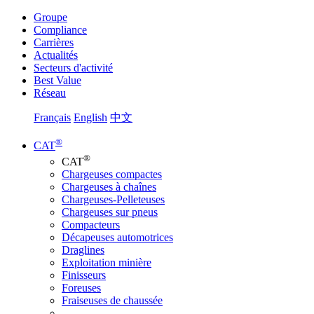
Groupe
Compliance
Carrières
Actualités
Secteurs d'activité
Best Value
Réseau
Français
English
中文
®
CAT
®
CAT
Chargeuses compactes
Chargeuses à chaînes
Chargeuses-Pelleteuses
Chargeuses sur pneus
Compacteurs
Décapeuses automotrices
Draglines
Exploitation minière
Finisseurs
Foreuses
Fraiseuses de chaussée