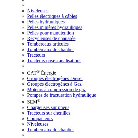
Niveleuses
Pelles électriques à câbles
Pelles hydrauliques
Pelles minières hydrauliques
Pelles pour manutention
Recycleuses de chaussée
Tombereaux articulés
Tombereaux de chantier
Tracteurs
Tracteurs pose-canalisations
®
CAT
Énergie
Groupes électrogènes Diesel
Groupes électrogènes à Gaz
Moteurs à compression de gaz
Pompes de fracturation hydraulique
®
SEM
Chargeuses sur pneus
Tracteurs sur chenilles
Compacteurs
Niveleuses
Tombereaux de chantier