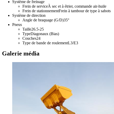
Système de freinage
Frein de service
À sec et à étrier, commande air-huile
Frein de stationnement
Frein à tambour de type à sabots
Système de direction
Angle de braquage (G/D)
35°
Pneus
Taille
26.5-25
Type
Diagonaux (Bias)
Couches
24
Type de bande de roulement
L3/E3
Galerie média