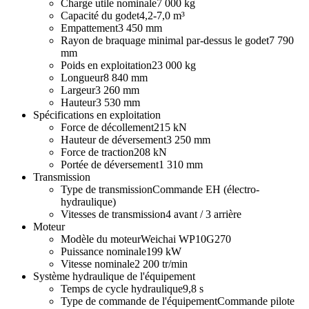
Charge utile nominale
7 000 kg
Capacité du godet
4,2-7,0 m³
Empattement
3 450 mm
Rayon de braquage minimal par-dessus le godet
7 790
mm
Poids en exploitation
23 000 kg
Longueur
8 840 mm
Largeur
3 260 mm
Hauteur
3 530 mm
Spécifications en exploitation
Force de décollement
215 kN
Hauteur de déversement
3 250 mm
Force de traction
208 kN
Portée de déversement
1 310 mm
Transmission
Type de transmission
Commande EH (électro-
hydraulique)
Vitesses de transmission
4 avant / 3 arrière
Moteur
Modèle du moteur
Weichai WP10G270
Puissance nominale
199 kW
Vitesse nominale
2 200 tr/min
Système hydraulique de l'équipement
Temps de cycle hydraulique
9,8 s
Type de commande de l'équipement
Commande pilote