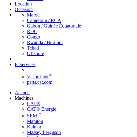
Location
Occasion
Maroc
Cameroun / RCA
Gabon / Guinée Équatoriale
RDC
Congo
Rwanda / Burundi
Tchad
Offshore
E-Services
®
VisionLink
parts.cat.com
Accueil
Machines
CAT®
CAT® Énergie
™
SEM
Manitou
Kalmar
Massey Ferguson