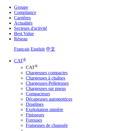
Groupe
Compliance
Carrières
Actualités
Secteurs d'activité
Best Value
Réseau
Français
English
中文
®
CAT
®
CAT
Chargeuses compactes
Chargeuses à chaînes
Chargeuses-Pelleteuses
Chargeuses sur pneus
Compacteurs
Décapeuses automotrices
Draglines
Exploitation minière
Finisseurs
Foreuses
Fraiseuses de chaussée