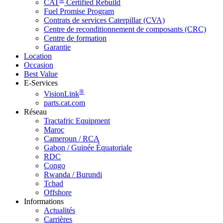
CAT
Certified Rebuild
Fuel Promise Program
Contrats de services Caterpillar (CVA)
Centre de reconditionnement de composants (CRC)
Centre de formation
Garantie
Location
Occasion
Best Value
E-Services
®
VisionLink
parts.cat.com
Réseau
Tractafric Equipment
Maroc
Cameroun / RCA
Gabon / Guinée Équatoriale
RDC
Congo
Rwanda / Burundi
Tchad
Offshore
Informations
Actualités
Carrières