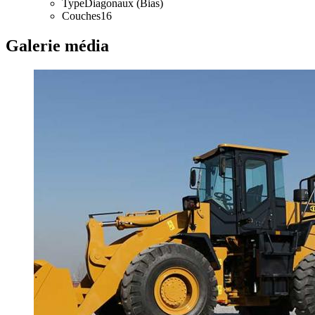
Type
Diagonaux (Bias)
Couches
16
Galerie média