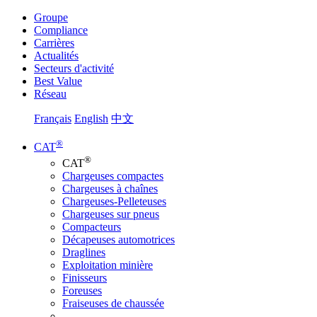
Groupe
Compliance
Carrières
Actualités
Secteurs d'activité
Best Value
Réseau
Français
English
中文
®
CAT
®
CAT
Chargeuses compactes
Chargeuses à chaînes
Chargeuses-Pelleteuses
Chargeuses sur pneus
Compacteurs
Décapeuses automotrices
Draglines
Exploitation minière
Finisseurs
Foreuses
Fraiseuses de chaussée