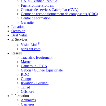
CAT
Certified Rebuild
Fuel Promise Program
Contrats de services Caterpillar (CVA)
Centre de reconditionnement de composants (CRC)
Centre de formation
Garantie
Location
Occasion
Best Value
E-Services
®
VisionLink
parts.cat.com
Réseau
Tractafric Equipment
Maroc
Cameroun / RCA
Gabon / Guinée Équatoriale
RDC
Congo
Rwanda / Burundi
Tchad
Offshore
Informations
Actualités
Carrières