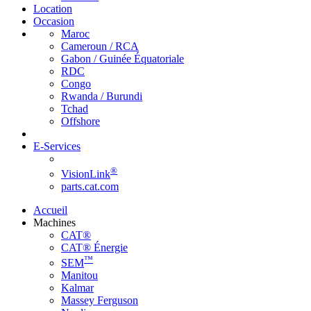
Location
Occasion
Maroc
Cameroun / RCA
Gabon / Guinée Équatoriale
RDC
Congo
Rwanda / Burundi
Tchad
Offshore
E-Services
®
VisionLink
parts.cat.com
Accueil
Machines
CAT®
CAT® Énergie
™
SEM
Manitou
Kalmar
Massey Ferguson