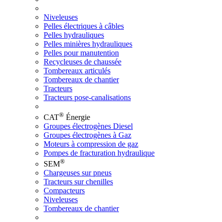
Niveleuses
Pelles électriques à câbles
Pelles hydrauliques
Pelles minières hydrauliques
Pelles pour manutention
Recycleuses de chaussée
Tombereaux articulés
Tombereaux de chantier
Tracteurs
Tracteurs pose-canalisations
®
CAT
Énergie
Groupes électrogènes Diesel
Groupes électrogènes à Gaz
Moteurs à compression de gaz
Pompes de fracturation hydraulique
®
SEM
Chargeuses sur pneus
Tracteurs sur chenilles
Compacteurs
Niveleuses
Tombereaux de chantier