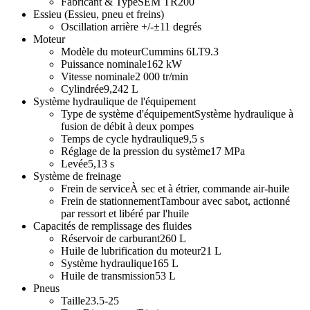
Fabricant & Type
SEM TR200
Essieu (Essieu, pneu et freins)
Oscillation arrière +/-
±11 degrés
Moteur
Modèle du moteur
Cummins 6LT9.3
Puissance nominale
162 kW
Vitesse nominale
2 000 tr/min
Cylindrée
9,242 L
Système hydraulique de l'équipement
Type de système d'équipement
Système hydraulique à
fusion de débit à deux pompes
Temps de cycle hydraulique
9,5 s
Réglage de la pression du système
17 MPa
Levée
5,13 s
Système de freinage
Frein de service
À sec et à étrier, commande air-huile
Frein de stationnement
Tambour avec sabot, actionné
par ressort et libéré par l'huile
Capacités de remplissage des fluides
Réservoir de carburant
260 L
Huile de lubrification du moteur
21 L
Système hydraulique
165 L
Huile de transmission
53 L
Pneus
Taille
23.5-25