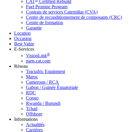
CAT
Certified Rebuild
Fuel Promise Program
Contrats de services Caterpillar (CVA)
Centre de reconditionnement de composants (CRC)
Centre de formation
Garantie
Location
Occasion
Best Value
E-Services
®
VisionLink
parts.cat.com
Réseau
Tractafric Equipment
Maroc
Cameroun / RCA
Gabon / Guinée Équatoriale
RDC
Congo
Rwanda / Burundi
Tchad
Offshore
Informations
Actualités
Carrières