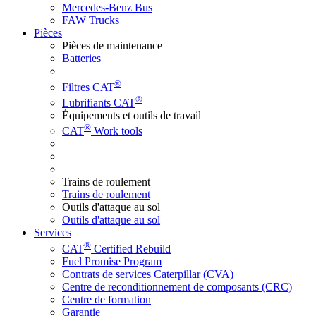
Mercedes-Benz Bus
FAW Trucks
Pièces
Pièces de maintenance
Batteries
®
Filtres CAT
®
Lubrifiants CAT
Équipements et outils de travail
®
CAT
Work tools
Trains de roulement
Trains de roulement
Outils d'attaque au sol
Outils d'attaque au sol
Services
®
CAT
Certified Rebuild
Fuel Promise Program
Contrats de services Caterpillar (CVA)
Centre de reconditionnement de composants (CRC)
Centre de formation
Garantie