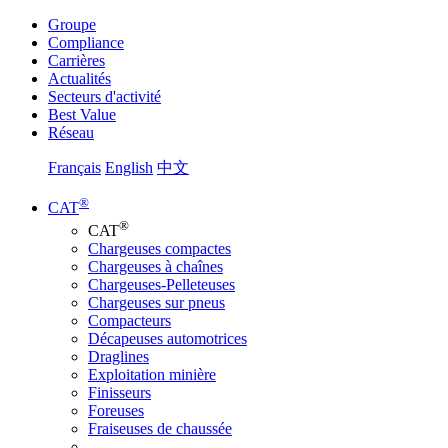
Groupe
Compliance
Carrières
Actualités
Secteurs d'activité
Best Value
Réseau
Français
English
中文
®
CAT
®
CAT
Chargeuses compactes
Chargeuses à chaînes
Chargeuses-Pelleteuses
Chargeuses sur pneus
Compacteurs
Décapeuses automotrices
Draglines
Exploitation minière
Finisseurs
Foreuses
Fraiseuses de chaussée