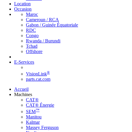
Location
Occasion
Maroc
Cameroun / RCA
Gabon / Guinée Équatoriale
RDC
Congo
Rwanda / Burundi
Tchad
Offshore
E-Services
®
VisionLink
parts.cat.com
Accueil
Machines
CAT®
CAT® Énergie
™
SEM
Manitou
Kalmar
Massey Ferguson