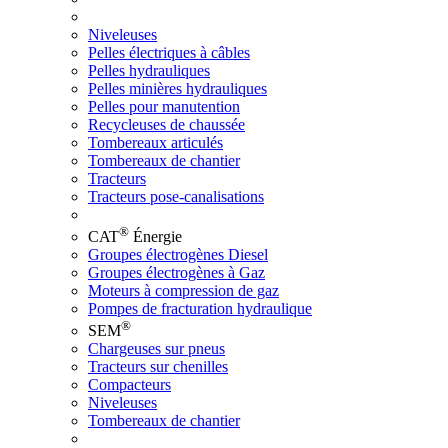
Niveleuses
Pelles électriques à câbles
Pelles hydrauliques
Pelles minières hydrauliques
Pelles pour manutention
Recycleuses de chaussée
Tombereaux articulés
Tombereaux de chantier
Tracteurs
Tracteurs pose-canalisations
®
CAT
Énergie
Groupes électrogènes Diesel
Groupes électrogènes à Gaz
Moteurs à compression de gaz
Pompes de fracturation hydraulique
®
SEM
Chargeuses sur pneus
Tracteurs sur chenilles
Compacteurs
Niveleuses
Tombereaux de chantier