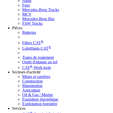
Nardi
Fuso
Mercedes-Benz Trucks
MCV
Mercedes-Benz Bus
FAW Trucks
Pièces
Batteries
®
Filtres CAT
®
Lubrifiants CAT
Trains de roulement
Outils d'attaque au sol
®
CAT
Work tools
Secteurs d'activité
Mines et carrières
Construction
Manutention
Agriculture
Oil & Gas / Marine
Fourniture énergétique
Exploitation forestière
Services
®