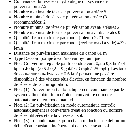
Contenance du réservoir hydraulique du système de
pulvérisation 27.5 l
Nombre maximal de têtes de pulvérisation arrière 5
Nombre minimal de têtes de pulvérisation arrière (3
recommandées) 2
Nombre minimal de têtes de pulvérisation avant/latérales 2
Nombre maximal de têtes de pulvérisation avant/latérales 0
Quantité d'eau maximale par canon (ralenti) 2271 l/min
Quantité d'eau maximale par canon (régime maxi à vide) 4732
l/min
Distance de pulvérisation maximale du canon 61 m
Type Raccord pompe à eau/moteur hydraulique
Nota Couverture réglable par le conducteur : 0,2 à 0,8 l/m² (4
kph à 40 kph)/0,5 à 0,2 US gal/ft² (3 mph à 25 mph). Les taux
de couverture au-dessus de 0,6 l/m² peuvent ne pas être
disponibles à des vitesses plus élevées, en fonction du nombre
de têtes et de la configuration.
Nota (1) L'ouverture est automatiquement commandée par le
système afin d'obtenir un débit en couverture en mode
automatique ou en mode manuel.
Nota (2) La pulvérisation en mode automatique contrôle
automatiquement la couverture d'eau en fonction du nombre
de têtes utilisées et de la vitesse au sol.
Nota (3) Le mode manuel permet au conducteur de définir un
débit d'eau constant, indépendant de la vitesse au sol.