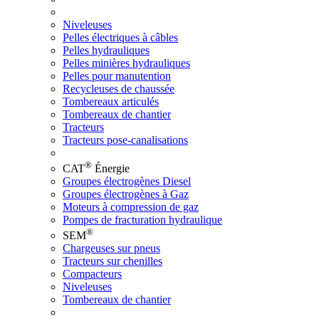
Niveleuses
Pelles électriques à câbles
Pelles hydrauliques
Pelles minières hydrauliques
Pelles pour manutention
Recycleuses de chaussée
Tombereaux articulés
Tombereaux de chantier
Tracteurs
Tracteurs pose-canalisations
®
CAT
Énergie
Groupes électrogènes Diesel
Groupes électrogènes à Gaz
Moteurs à compression de gaz
Pompes de fracturation hydraulique
®
SEM
Chargeuses sur pneus
Tracteurs sur chenilles
Compacteurs
Niveleuses
Tombereaux de chantier