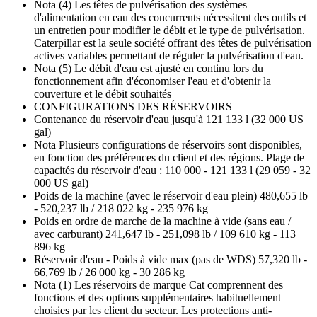
Nota (4) Les têtes de pulvérisation des systèmes
d'alimentation en eau des concurrents nécessitent des outils et
un entretien pour modifier le débit et le type de pulvérisation.
Caterpillar est la seule société offrant des têtes de pulvérisation
actives variables permettant de réguler la pulvérisation d'eau.
Nota (5) Le débit d'eau est ajusté en continu lors du
fonctionnement afin d'économiser l'eau et d'obtenir la
couverture et le débit souhaités
CONFIGURATIONS DES RÉSERVOIRS
Contenance du réservoir d'eau jusqu'à 121 133 l (32 000 US
gal)
Nota Plusieurs configurations de réservoirs sont disponibles,
en fonction des préférences du client et des régions. Plage de
capacités du réservoir d'eau : 110 000 - 121 133 l (29 059 - 32
000 US gal)
Poids de la machine (avec le réservoir d'eau plein) 480,655 lb
- 520,237 lb / 218 022 kg - 235 976 kg
Poids en ordre de marche de la machine à vide (sans eau /
avec carburant) 241,647 lb - 251,098 lb / 109 610 kg - 113
896 kg
Réservoir d'eau - Poids à vide max (pas de WDS) 57,320 lb -
66,769 lb / 26 000 kg - 30 286 kg
Nota (1) Les réservoirs de marque Cat comprennent des
fonctions et des options supplémentaires habituellement
choisies par les client du secteur. Les protections anti-