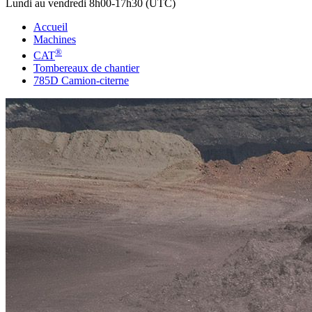
Lundi au vendredi 8h00-17h30 (UTC)
Accueil
Machines
®
CAT
Tombereaux de chantier
785D Camion-citerne