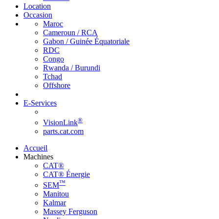
Location
Occasion
Maroc
Cameroun / RCA
Gabon / Guinée Équatoriale
RDC
Congo
Rwanda / Burundi
Tchad
Offshore
E-Services
®
VisionLink
parts.cat.com
Accueil
Machines
CAT®
CAT® Énergie
™
SEM
Manitou
Kalmar
Massey Ferguson