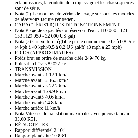
éclaboussures, la goulotte de remplissage et les chasse-pierres
sont de série.
Nota (2) Le montage de vérins de levage sur tous les modèles
de réservoirs facilite l'entretien.
CARACTÉRISTIQUES DE FONCTIONNEMENT
Nota Plage de capacités du réservoir d'eau : 110 000 - 121
133 l (29 059 - 32 000 US gal)
Nota (2) Couverture réglable par le conducteur : 0,2 à 0,8 l/m²
(4 kph à 40 kph)/0,5 à 0,2 US gal/ft² (3 mph à 25 mph)
POIDS (APPROXIMATIFS)
Poids brut en ordre de marche cible 249476 kg
Poids du châssis 82022 kg
TRANSMISSION
Marche avant - 1 12.1 km/h
Marche avant - 2 16.3 km/h
Marche avant - 3 22.2 km/h
Marche avant 4 29.9 km/h
Marche avant5 40.6 km/h
Marche avant6 54.8 km/h
Marche arrière 11 km/h
Nota Vitesses de translation maximales avec pneus standard
33,00-R51.
RÉDUCTEURS
Rapport différentiel 2.10:1
Rapport planétaire 10.83:1