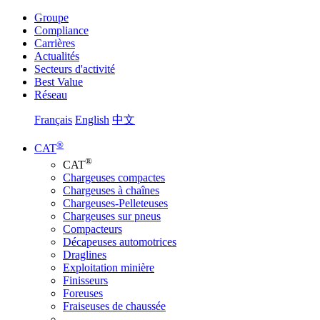
Groupe
Compliance
Carrières
Actualités
Secteurs d'activité
Best Value
Réseau
Français
English
中文
®
CAT
®
CAT
Chargeuses compactes
Chargeuses à chaînes
Chargeuses-Pelleteuses
Chargeuses sur pneus
Compacteurs
Décapeuses automotrices
Draglines
Exploitation minière
Finisseurs
Foreuses
Fraiseuses de chaussée