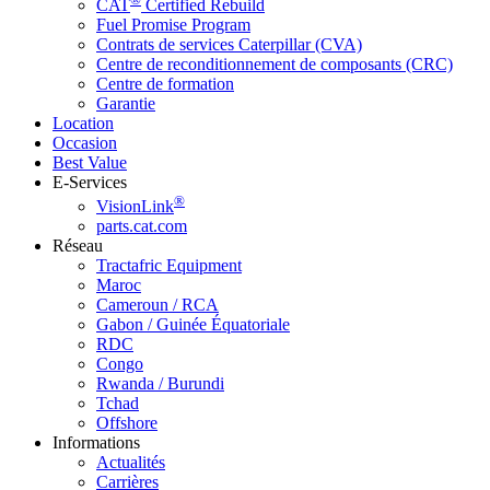
CAT
Certified Rebuild
Fuel Promise Program
Contrats de services Caterpillar (CVA)
Centre de reconditionnement de composants (CRC)
Centre de formation
Garantie
Location
Occasion
Best Value
E-Services
®
VisionLink
parts.cat.com
Réseau
Tractafric Equipment
Maroc
Cameroun / RCA
Gabon / Guinée Équatoriale
RDC
Congo
Rwanda / Burundi
Tchad
Offshore
Informations
Actualités
Carrières