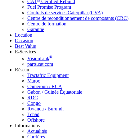
CAT
Certified Rebuild
Fuel Promise Program
Contrats de services Caterpillar (CVA)
Centre de reconditionnement de composants (CRC)
Centre de formation
Garantie
Location
Occasion
Best Value
E-Services
®
VisionLink
parts.cat.com
Réseau
Tractafric Equipment
Maroc
Cameroun / RCA
Gabon / Guinée Équatoriale
RDC
Congo
Rwanda / Burundi
Tchad
Offshore
Informations
Actualités
Carrières