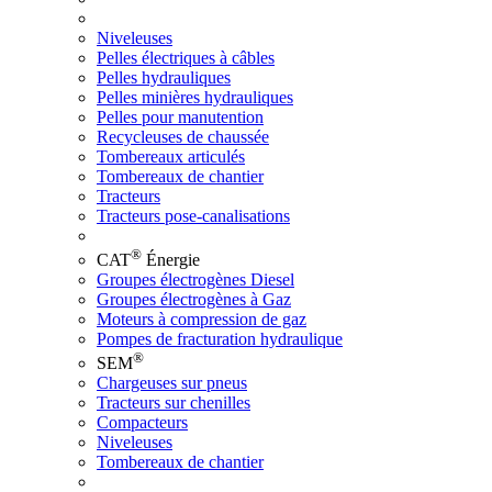
Niveleuses
Pelles électriques à câbles
Pelles hydrauliques
Pelles minières hydrauliques
Pelles pour manutention
Recycleuses de chaussée
Tombereaux articulés
Tombereaux de chantier
Tracteurs
Tracteurs pose-canalisations
®
CAT
Énergie
Groupes électrogènes Diesel
Groupes électrogènes à Gaz
Moteurs à compression de gaz
Pompes de fracturation hydraulique
®
SEM
Chargeuses sur pneus
Tracteurs sur chenilles
Compacteurs
Niveleuses
Tombereaux de chantier