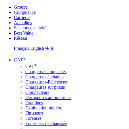
Groupe
Compliance
Carrières
Actualités
Secteurs d'activité
Best Value
Réseau
Français
English
中文
®
CAT
®
CAT
Chargeuses compactes
Chargeuses à chaînes
Chargeuses-Pelleteuses
Chargeuses sur pneus
Compacteurs
Décapeuses automotrices
Draglines
Exploitation minière
Finisseurs
Foreuses
Fraiseuses de chaussée