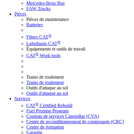
Mercedes-Benz Bus
FAW Trucks
Pièces
Pièces de maintenance
Batteries
®
Filtres CAT
®
Lubrifiants CAT
Équipements et outils de travail
®
CAT
Work tools
Trains de roulement
Trains de roulement
Outils d'attaque au sol
Outils d'attaque au sol
Services
®
CAT
Certified Rebuild
Fuel Promise Program
Contrats de services Caterpillar (CVA)
Centre de reconditionnement de composants (CRC)
Centre de formation
Garantie