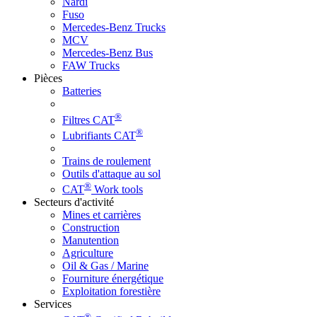
Nardi
Fuso
Mercedes-Benz Trucks
MCV
Mercedes-Benz Bus
FAW Trucks
Pièces
Batteries
®
Filtres CAT
®
Lubrifiants CAT
Trains de roulement
Outils d'attaque au sol
®
CAT
Work tools
Secteurs d'activité
Mines et carrières
Construction
Manutention
Agriculture
Oil & Gas / Marine
Fourniture énergétique
Exploitation forestière
Services
®