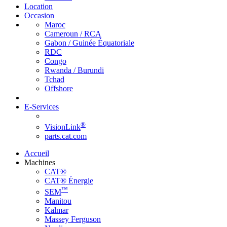
Location
Occasion
Maroc
Cameroun / RCA
Gabon / Guinée Équatoriale
RDC
Congo
Rwanda / Burundi
Tchad
Offshore
E-Services
®
VisionLink
parts.cat.com
Accueil
Machines
CAT®
CAT® Énergie
™
SEM
Manitou
Kalmar
Massey Ferguson