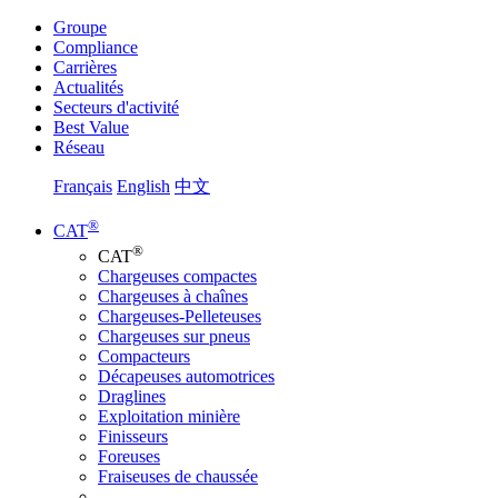
Groupe
Compliance
Carrières
Actualités
Secteurs d'activité
Best Value
Réseau
Français
English
中文
®
CAT
®
CAT
Chargeuses compactes
Chargeuses à chaînes
Chargeuses-Pelleteuses
Chargeuses sur pneus
Compacteurs
Décapeuses automotrices
Draglines
Exploitation minière
Finisseurs
Foreuses
Fraiseuses de chaussée