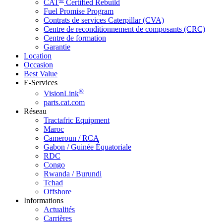
CAT
Certified Rebuild
Fuel Promise Program
Contrats de services Caterpillar (CVA)
Centre de reconditionnement de composants (CRC)
Centre de formation
Garantie
Location
Occasion
Best Value
E-Services
®
VisionLink
parts.cat.com
Réseau
Tractafric Equipment
Maroc
Cameroun / RCA
Gabon / Guinée Équatoriale
RDC
Congo
Rwanda / Burundi
Tchad
Offshore
Informations
Actualités
Carrières