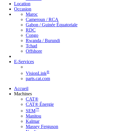
Location
Occasion
Maroc
Cameroun / RCA
Gabon / Guinée Équatoriale
RDC
Congo
Rwanda / Burundi
Tchad
Offshore
E-Services
®
VisionLink
parts.cat.com
Accueil
Machines
CAT®
CAT® Énergie
™
SEM
Manitou
Kalmar
Massey Ferguson