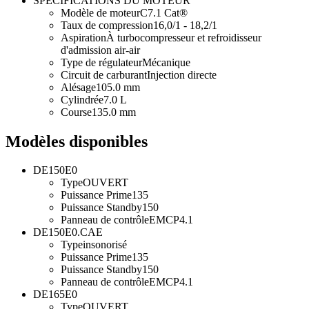
SPÉCIFICATIONS DU MOTEUR
Modèle de moteur
C7.1 Cat®
Taux de compression
16,0/1 - 18,2/1
Aspiration
À turbocompresseur et refroidisseur
d'admission air-air
Type de régulateur
Mécanique
Circuit de carburant
Injection directe
Alésage
105.0 mm
Cylindrée
7.0 L
Course
135.0 mm
Modèles disponibles
DE150E0
Type
OUVERT
Puissance Prime
135
Puissance Standby
150
Panneau de contrôle
EMCP4.1
DE150E0.CAE
Type
insonorisé
Puissance Prime
135
Puissance Standby
150
Panneau de contrôle
EMCP4.1
DE165E0
Type
OUVERT