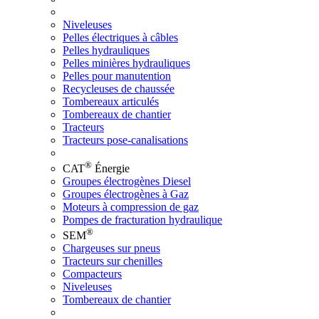
Niveleuses
Pelles électriques à câbles
Pelles hydrauliques
Pelles minières hydrauliques
Pelles pour manutention
Recycleuses de chaussée
Tombereaux articulés
Tombereaux de chantier
Tracteurs
Tracteurs pose-canalisations
®
CAT
Énergie
Groupes électrogènes Diesel
Groupes électrogènes à Gaz
Moteurs à compression de gaz
Pompes de fracturation hydraulique
®
SEM
Chargeuses sur pneus
Tracteurs sur chenilles
Compacteurs
Niveleuses
Tombereaux de chantier