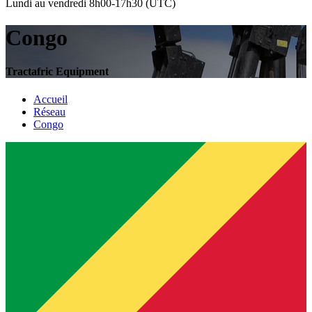
Lundi au vendredi 8h00-17h30 (UTC)
Congo
Tractafric Equipment
Accueil
Réseau
Congo