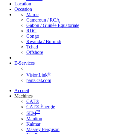
Location
Occasion
Maroc
Cameroun / RCA
Gabon / Guinée Équatoriale
RDC
Congo
Rwanda / Burundi
Tchad
Offshore
E-Services
®
VisionLink
parts.cat.com
Accueil
Machines
CAT®
CAT® Énergie
™
SEM
Manitou
Kalmar
Massey Ferguson