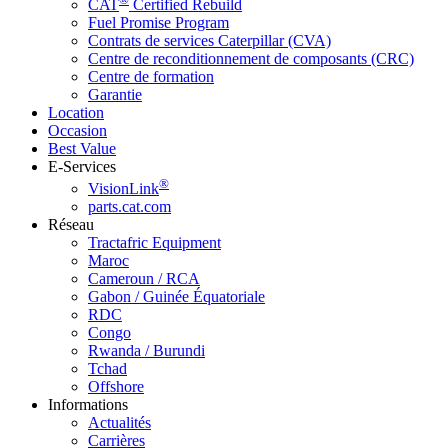
CAT
Certified Rebuild
Fuel Promise Program
Contrats de services Caterpillar (CVA)
Centre de reconditionnement de composants (CRC)
Centre de formation
Garantie
Location
Occasion
Best Value
E-Services
®
VisionLink
parts.cat.com
Réseau
Tractafric Equipment
Maroc
Cameroun / RCA
Gabon / Guinée Équatoriale
RDC
Congo
Rwanda / Burundi
Tchad
Offshore
Informations
Actualités
Carrières