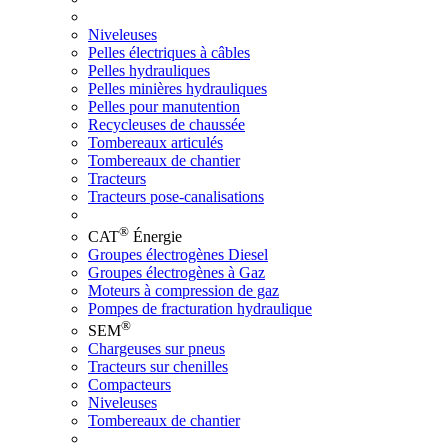
Niveleuses
Pelles électriques à câbles
Pelles hydrauliques
Pelles minières hydrauliques
Pelles pour manutention
Recycleuses de chaussée
Tombereaux articulés
Tombereaux de chantier
Tracteurs
Tracteurs pose-canalisations
®
CAT
Énergie
Groupes électrogènes Diesel
Groupes électrogènes à Gaz
Moteurs à compression de gaz
Pompes de fracturation hydraulique
®
SEM
Chargeuses sur pneus
Tracteurs sur chenilles
Compacteurs
Niveleuses
Tombereaux de chantier