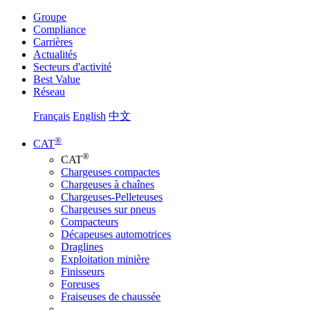
Groupe
Compliance
Carrières
Actualités
Secteurs d'activité
Best Value
Réseau
Français
English
中文
®
CAT
®
CAT
Chargeuses compactes
Chargeuses à chaînes
Chargeuses-Pelleteuses
Chargeuses sur pneus
Compacteurs
Décapeuses automotrices
Draglines
Exploitation minière
Finisseurs
Foreuses
Fraiseuses de chaussée